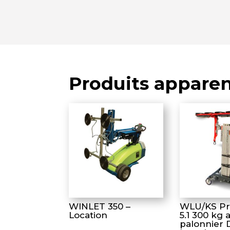
Produits appare
WINLET 350 –
WLU/KS P
Location
5.1 300 kg 
palonnier 