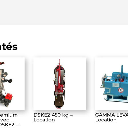
ntés
remium
DSKE2 450 kg –
GAMMA LEVA
avec
Location
Location
DSKE2 –