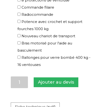
8 protections de ventouse
Commande filaire
Radiocommande
Potence avec crochet et support
fourches 1000 kg
Nouveau chariot de transport
Bras motorisé pour l'aide au
basculement
Rallonges pour verre bombé 400 kg -
16 ventouses
quantité
Ajouter au devis
de
DSKZ2
600
kg
Fiche technique (pdf)