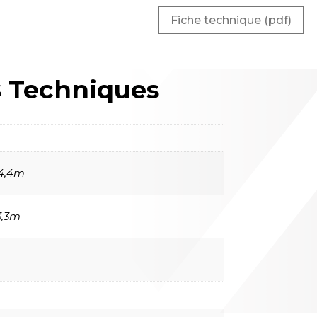
Hoeflon
Fiche technique (pdf)
s
Techniques
 4,4m
3,3m