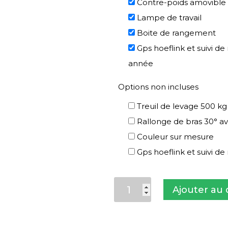
Contre-poids amovible
Lampe de travail
Boite de rangement
Gps hoeflink et suivi de
année
Options non incluses
Treuil de levage 500 kg
Rallonge de bras 30° av
Couleur sur mesure
Gps hoeflink et suivi d
quantité
Ajouter au 
de
Mini-
grue
C1e