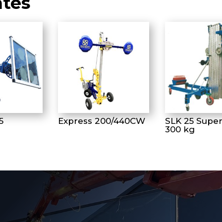
ntés
5
Express 200/440CW
SLK 25 Superl
300 kg