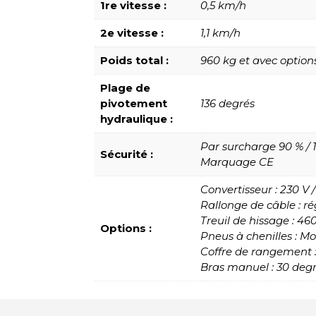
1re vitesse :
0,5 km/h
2e vitesse :
1,1 km/h
Poids total :
960 kg et avec option
Plage de
pivotement
136 degrés
hydraulique :
Par surcharge 90 % / 
Sécurité :
Marquage CE
Convertisseur : 230 V 
Rallonge de câble : ré
Treuil de hissage : 46
Options :
Pneus à chenilles : M
Coffre de rangement :
Bras manuel : 30 degr