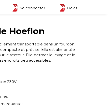
Se connecter
Devis
1e Hoeflon
acilement transportable dans un fourgon.
 compacte et précise. Elle est alimentée
ur le secteur. Elle permet le levage et le
es endroits peu accessibles.
tion 230V
lles
n marquantes