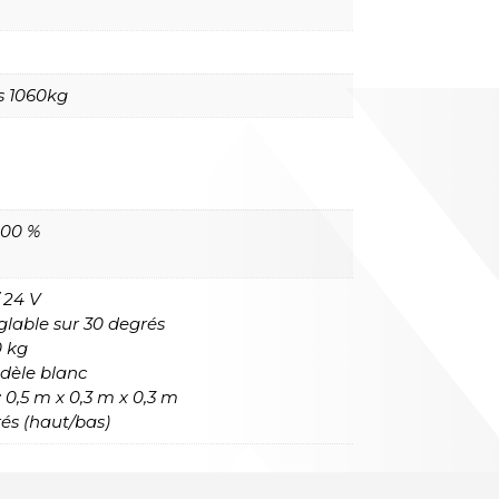
s 1060kg
100 %
/ 24 V
glable sur 30 degrés
0 kg
odèle blanc
 0,5 m x 0,3 m x 0,3 m
és (haut/bas)