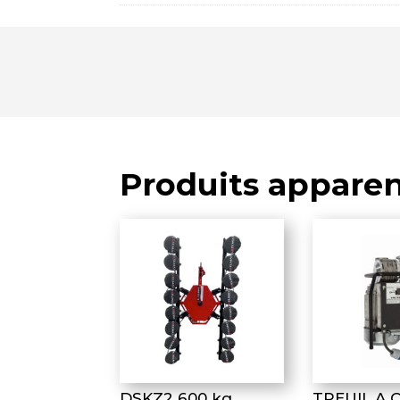
Produits appare
DSKZ2 600 kg
TREUIL A 