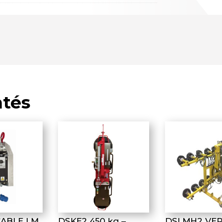
ntés
CABLE LM
DSKE2 450 kg –
DSLMH2 VE